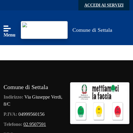
Skip to main content
ACCEDI AI SERVIZI
Comune di Settala
Menu
Comune di Settala
Indirizzo:
Via Giuseppe Verdi,
8/C
P.IVA:
04999560156
Telefono:
02.9507591