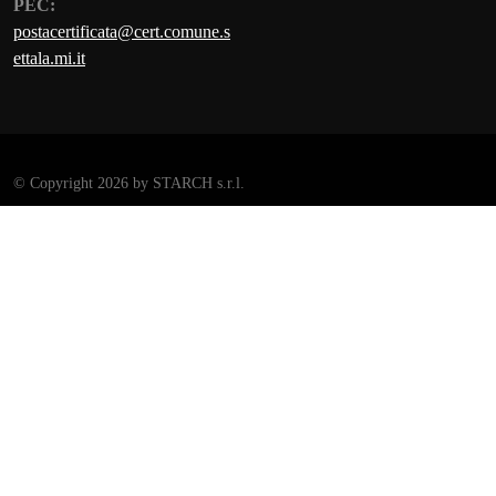
PEC:
postacertificata@cert.comune.s
ettala.mi.it
©
Copyright 2026 by STARCH s.r.l.