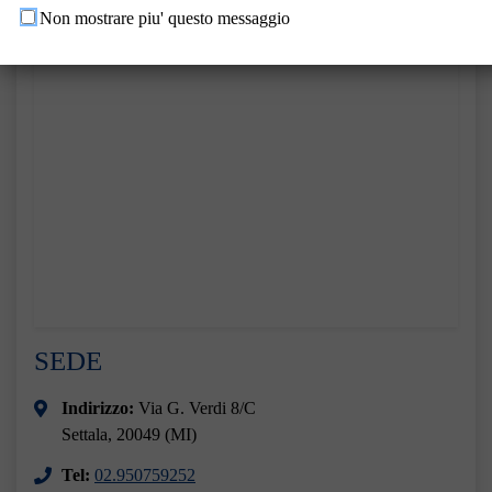
Non mostrare piu' questo messaggio
SEDE
Indirizzo:
Via G. Verdi 8/C
Settala, 20049 (MI)
Tel:
02.950759252