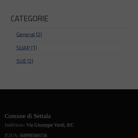
CATEGORIE
General (2)
SUAP (1)
SUE (2)
Comune di Settala
Indirizzo:
Via Giuseppe Verdi, 8/C
P.IVA:
04999560156