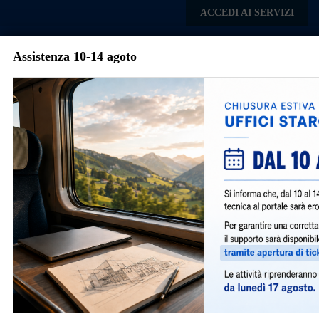
Skip to main content
ACCEDI AI SERVIZI
Assistenza 10-14 agoto
Comune di Settala
Menu
Torna agli articoli
Avvisi e Notizie
Costi complessivi e tariffe per l’anno 2026
dei servizi pubblici a domanda anche
individuale
510
|
gennaio 14, 2026
|
General
,
SUAP
,
SUE
|
Si informa che con Delibera di G.C. n. 135 del 13.11.2025